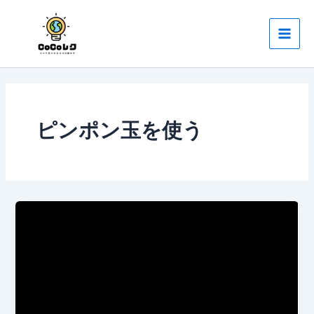
内
Main
容
Men
を
ス
キ
ッ
プ
ピンポン玉を使う