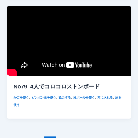
No79_4人でコロコロストンボード
,
,
,
,
,
かごを使う
ピンポン玉を使う
協力する
段ボールを使う
穴に入れる
紐を
使う