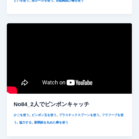
どいを使う
段ボールを使う
自動縄跳び機を使う
No84_2人でピンポンキャッチ
,
,
,
かごを使う
ピンポン玉を使う
プラスチックスプーンを使う
フラフープを使
,
,
う
協力する
新聞紙を丸めた棒を使う