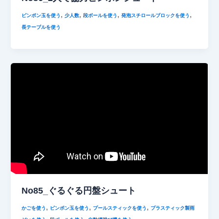
,
,
,
,
ピンポン玉を使う
少人数
段ボールを使う
発泡スチロールブロックを使う
長テーブルを使う
No85_ぐるぐる円盤シュート
,
,
,
かごを使う
ピンポン玉を使う
プールスティックを使う
プラスティック製雨
,
,