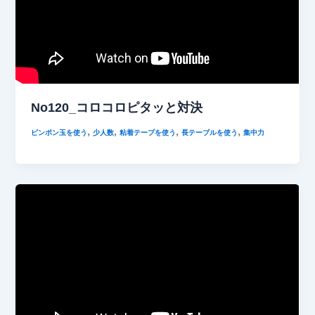
No120_コロコロピタッと対決
,
,
,
,
ピンポン玉を使う
少人数
粘着テープを使う
長テーブルを使う
集中力