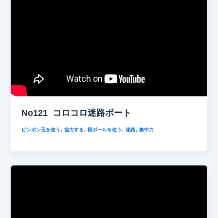
No121_コロコロ迷路ボート
,
,
,
,
ピンポン玉を使う
協力する
段ボールを使う
迷路
集中力