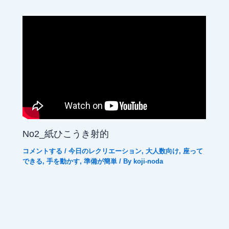
No2_紙ひこうき射的
コメントする
/
今日のレクリエーション
,
大人数向け
,
座って
できる
,
手を動かす
,
準備が簡単
/ By
koji-noda