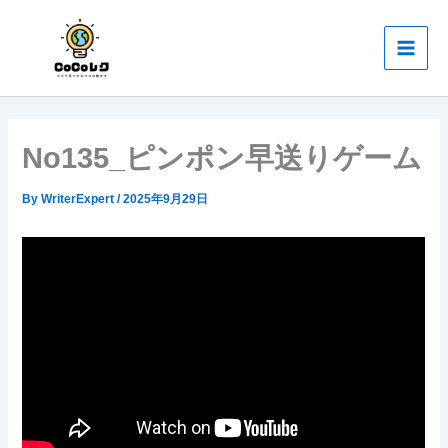
内
Main
容
Men
を
ス
キ
ッ
No135_ピンポン早送りゲーム
プ
By
WriterExpert
/
2025年9月29日