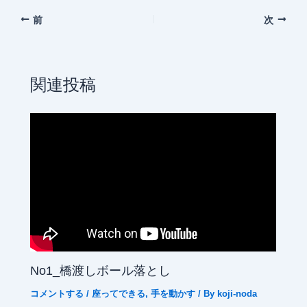
前
次
関連投稿
No1_橋渡しボール落とし
コメントする
/
座ってできる
,
手を動かす
/ By
koji-noda