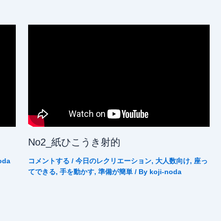
No2_紙ひこうき射的
oda
コメントする
/
今日のレクリエーション
,
大人数向け
,
座っ
てできる
,
手を動かす
,
準備が簡単
/ By
koji-noda