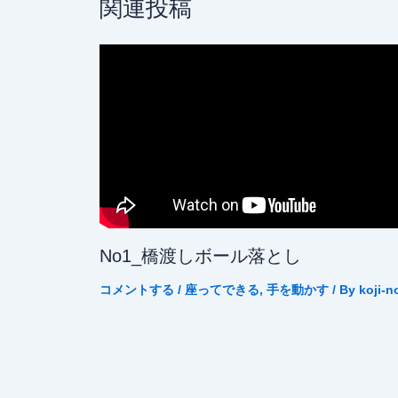
関連投稿
No1_橋渡しボール落とし
コメントする
/
座ってできる
,
手を動かす
/ By
koji-n