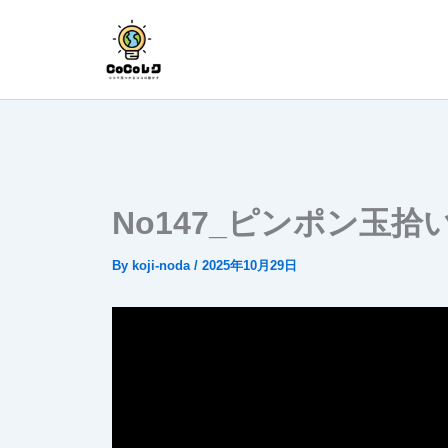
内
容
を
ス
キ
ッ
プ
No147_ピンポン玉拾
By
koji-noda
/
2025年10月29日