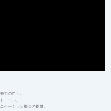
発力の向上。
トロール。
ニケーション機会の提供。