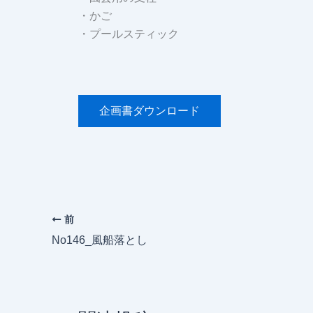
・かご
・プールスティック
企画書ダウンロード
前
No146_風船落とし