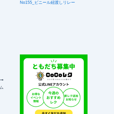
No155_ビニール紐渡しリレー
次
ーム