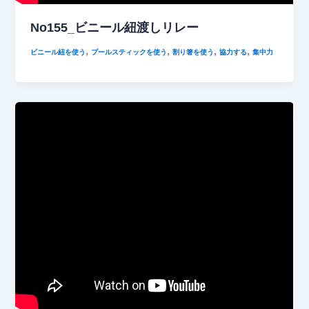
No155_ビニール紐渡しリレー
,
,
,
,
ビニール紐を使う
プールスティックを使う
割り箸を使う
協力する
集中力