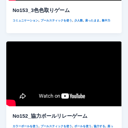
No153_3色色取りゲーム
,
,
,
,
コミュニケーション
プールスティックを使う
少人数
座ったまま
集中力
No152_協力ボールリレーゲーム
,
,
,
,
カラーボールを使う
プールスティックを使う
ボールを使う
協力する
座っ