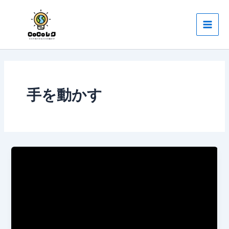
内
Main
容
Men
を
ス
キ
ッ
プ
手を動かす