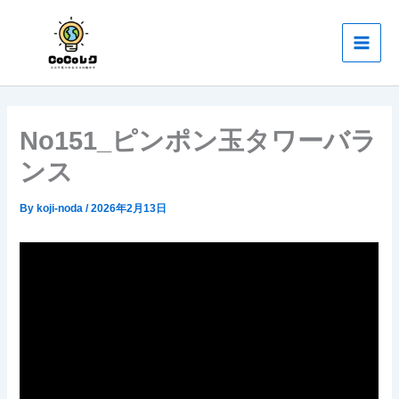
内
Main
容
Men
を
ス
キ
ッ
No151_ピンポン玉タワーバラ
プ
ンス
By
koji-noda
/
2026年2月13日