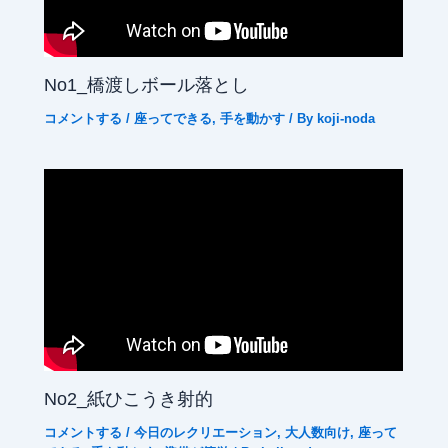
No1_橋渡しボール落とし
コメントする
/
座ってできる
,
手を動かす
/ By
koji-noda
No2_紙ひこうき射的
コメントする
/
今日のレクリエーション
,
大人数向け
,
座って