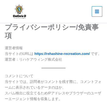
内
Main
容
Men
を
ス
プライバシーポリシー/免責事
キ
ッ
項
プ
運営者情報
当サイトのURLは
https://rehashine-recreation.com/
です。
運営者：リハケアウィング株式会社
コメントについて
当サイトでは、訪問者がコメントを残す際に、コメントフォ
ームに表示されているデータのほか、
スパム検出に役立てるためIPアドレスやブラウザーのユーザ
ーエージェント情報を収集します。