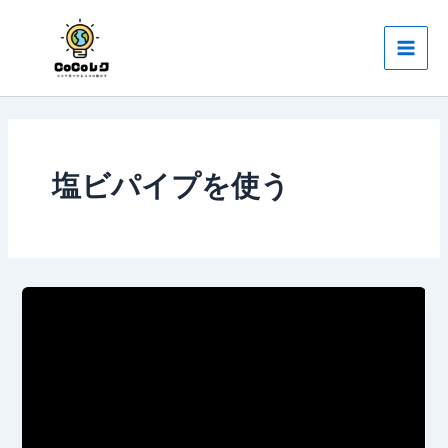
内
Main
容
Men
を
ス
キ
ッ
プ
塩ビパイプを使う