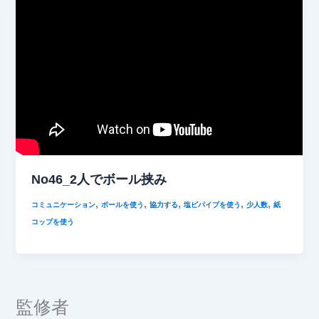
No46_2人でボール挟み
,
,
,
,
,
コミュニケーション
ボールを使う
協力する
塩ビパイプを使う
少人数
紙
コップを使う
監修者