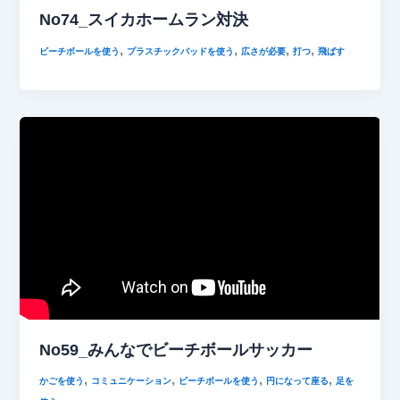
No74_スイカホームラン対決
,
,
,
,
ビーチボールを使う
プラスチックバッドを使う
広さが必要
打つ
飛ばす
No59_みんなでビーチボールサッカー
,
,
,
,
かごを使う
コミュニケーション
ビーチボールを使う
円になって座る
足を