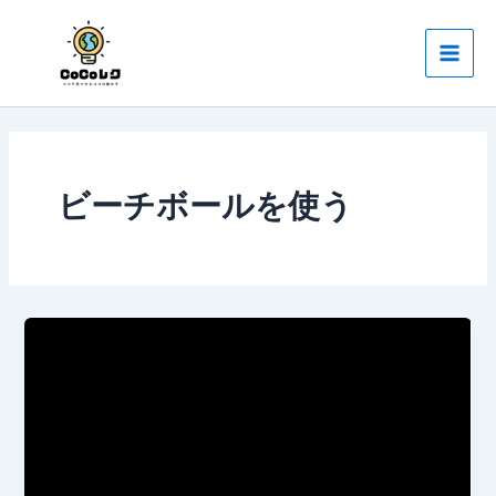
内
Main
容
Men
を
ス
キ
ッ
プ
ビーチボールを使う