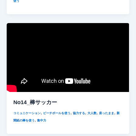
使う
No14_棒サッカー
,
,
,
,
,
コミュニケーション
ビーチボールを使う
協力する
大人数
座ったまま
新
,
聞紙の棒を使う
集中力