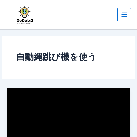
内
Main
容
Men
を
ス
キ
ッ
プ
自動縄跳び機を使う