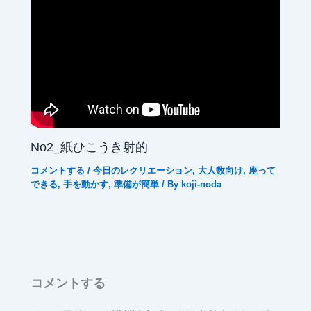
No2_紙ひこうき射的
コメントする
/
今日のレクリエーション
,
大人数向け
,
座って
できる
,
手を動かす
,
準備が簡単
/ By
koji-noda
コメントする