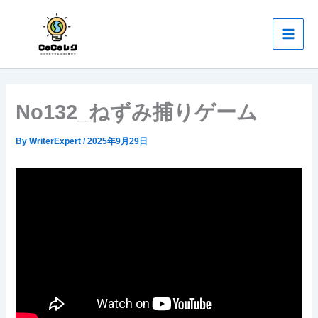
内
Main
容
Men
を
ス
キ
ッ
No132_ねずみ捕りゲーム
プ
By
WriterExpert
/
2025年9月29日