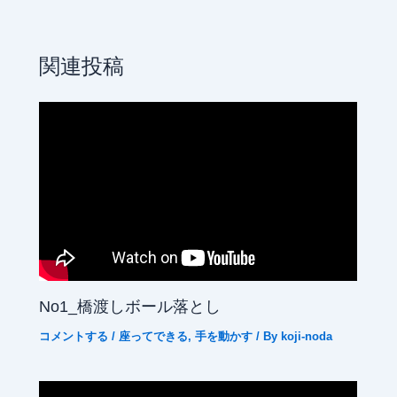
関連投稿
No1_橋渡しボール落とし
コメントする
/
座ってできる
,
手を動かす
/ By
koji-noda