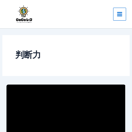
内
Main
容
Men
を
ス
キ
ッ
プ
判断力