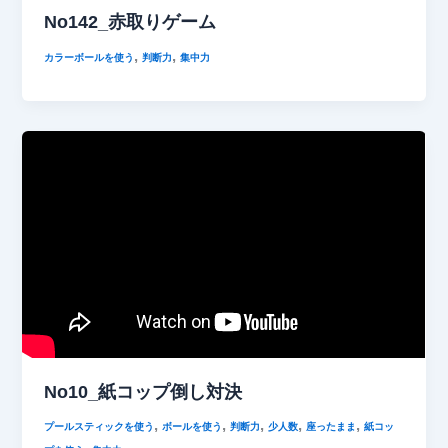
No142_赤取りゲーム
,
,
カラーボールを使う
判断力
集中力
No10_紙コップ倒し対決
,
,
,
,
,
プールスティックを使う
ボールを使う
判断力
少人数
座ったまま
紙コッ