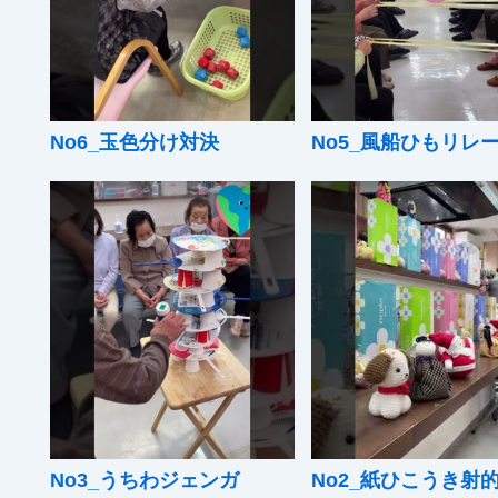
No6_玉色分け対決
No5_風船ひもリレ
No3_うちわジェンガ
No2_紙ひこうき射