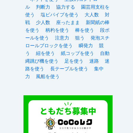
ル
判断力
協力する
園芸用支柱を
使う
塩ビパイプを使う
大人数
対
戦
少人数
座ったまま
新聞紙の棒
を使う
柄杓を使う
棒を使う
段ボ
ールを使う
注意力
狙う
発泡スチ
ロールブロックを使う
瞬発力
競
う
紐を使う
紙コップを使う
自動
縄跳び機を使う
足を使う
迷路
迷
路を使う
長テーブルを使う
集中
力
風船を使う